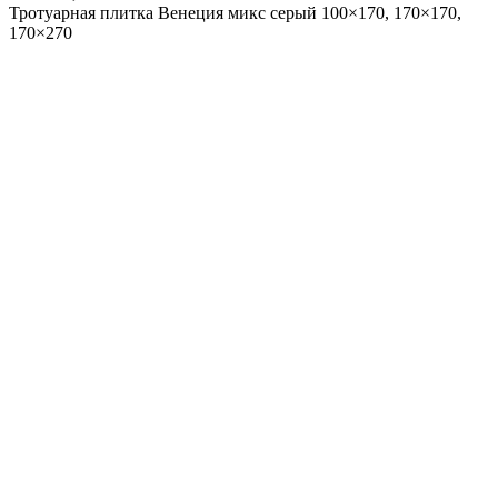
Тротуарная плитка Венеция микс серый
100×170, 170×170,
170×270