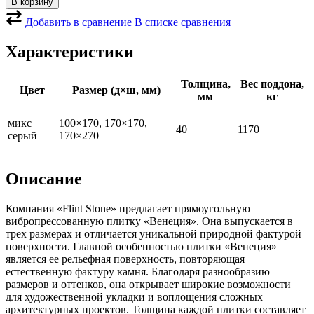
В корзину
плитка
Венеция
Добавить в сравнение
В списке сравнения
микс
серый
Характеристики
Толщина,
Вес поддона,
Цвет
Размер (д×ш, мм)
мм
кг
микс
100×170, 170×170,
40
1170
серый
170×270
Описание
Компания «Flint Stone» предлагает прямоугольную
вибропрессованную плитку «Венеция». Она выпускается в
трех размерах и отличается уникальной природной фактурой
поверхности. Главной особенностью плитки «Венеция»
является ее рельефная поверхность, повторяющая
естественную фактуру камня. Благодаря разнообразию
размеров и оттенков, она открывает широкие возможности
для художественной укладки и воплощения сложных
архитектурных проектов. Толщина каждой плитки составляет