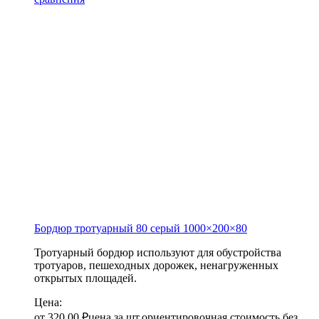
Бордюр тротуарный 80 серый
1000×200×80
Тротуарный бордюр используют для обустройства
тротуаров, пешеходных дорожек, ненагруженных
открытых площадей.
Цена:
от
320,00
₽
цена за шт.
ориентировочная стоимость без