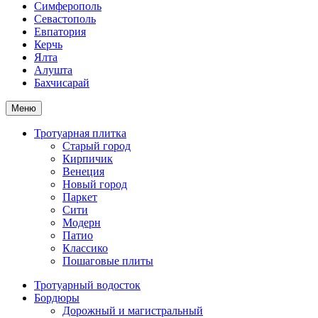
Симферополь
Севастополь
Евпатория
Керчь
Ялта
Алушта
Бахчисарай
Меню
Тротуарная плитка
Старый город
Кирпичик
Венеция
Новый город
Паркет
Сити
Модерн
Патио
Классико
Пошаговые плиты
Тротуарный водосток
Бордюры
Дорожный и магистральный