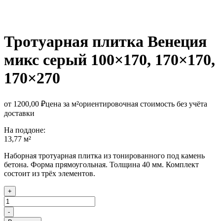
Тротуарная плитка Венеция
микс серый
100×170, 170×170,
170×270
от
1200,00
₽
цена за м²
ориентировочная стоимость без учёта
доставки
На поддоне:
13,77 м²
Наборная тротуарная плитка из тонированного под камень
бетона. Форма прямоугольная. Толщина 40 мм. Комплект
состоит из трёх элементов.
+
Количество
товара
-
Тротуарная