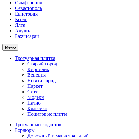
Симферополь
Севастополь
Евпатория
Керчь
Ялта
Алушта
Бахчисарай
Меню
Тротуарная плитка
Старый город
Кирпичик
Венеция
Новый город
Паркет
Сити
Модерн
Патио
Классико
Пошаговые плиты
Тротуарный водосток
Бордюры
Дорожный и магистральный