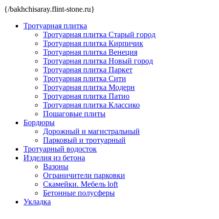
{/bakhchisaray.flint-stone.ru}
Тротуарная плитка
Тротуарная плитка Старый город
Тротуарная плитка Кирпичик
Тротуарная плитка Венеция
Тротуарная плитка Новый город
Тротуарная плитка Паркет
Тротуарная плитка Сити
Тротуарная плитка Модерн
Тротуарная плитка Патио
Тротуарная плитка Классико
Пошаговые плиты
Бордюры
Дорожный и магистральный
Парковый и тротуарный
Тротуарный водосток
Изделия из бетона
Вазоны
Ограничители парковки
Скамейки. Мебель loft
Бетонные полусферы
Укладка