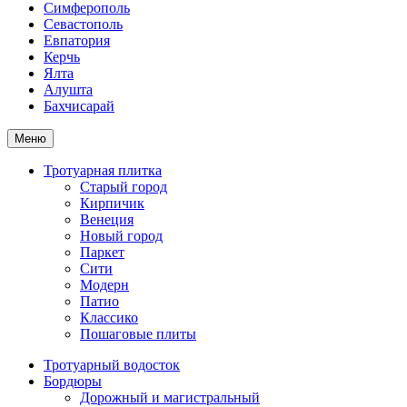
Симферополь
Севастополь
Евпатория
Керчь
Ялта
Алушта
Бахчисарай
Меню
Тротуарная плитка
Старый город
Кирпичик
Венеция
Новый город
Паркет
Сити
Модерн
Патио
Классико
Пошаговые плиты
Тротуарный водосток
Бордюры
Дорожный и магистральный