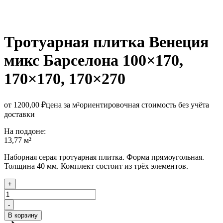
Тротуарная плитка Венеция
микс Барселона
100×170,
170×170, 170×270
от
1200,00
₽
цена за м²
ориентировочная стоимость без учёта
доставки
На поддоне:
13,77 м²
Наборная серая тротуарная плитка. Форма прямоугольная.
Толщина 40 мм. Комплект состоит из трёх элементов.
+
Количество
товара
-
Тротуарная
В корзину
плитка