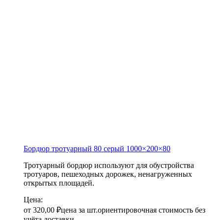
Бордюр тротуарный 80 серый
1000×200×80
Тротуарный бордюр используют для обустройства
тротуаров, пешеходных дорожек, ненагруженных
открытых площадей.
Цена:
от
320,00
₽
цена за шт.
ориентировочная стоимость без
учёта доставки