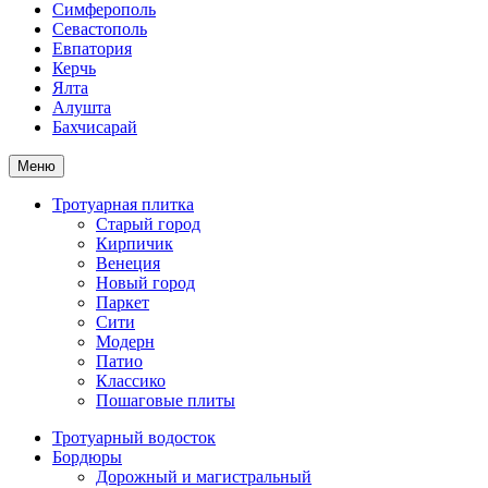
Симферополь
Севастополь
Евпатория
Керчь
Ялта
Алушта
Бахчисарай
Меню
Тротуарная плитка
Старый город
Кирпичик
Венеция
Новый город
Паркет
Сити
Модерн
Патио
Классико
Пошаговые плиты
Тротуарный водосток
Бордюры
Дорожный и магистральный