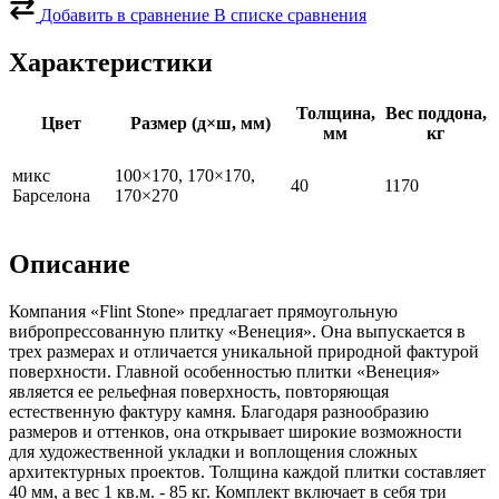
Венеция
Добавить в сравнение
В списке сравнения
микс
Барселона
Характеристики
Толщина,
Вес поддона,
Цвет
Размер (д×ш, мм)
мм
кг
микс
100×170, 170×170,
40
1170
Барселона
170×270
Описание
Компания «Flint Stone» предлагает прямоугольную
вибропрессованную плитку «Венеция». Она выпускается в
трех размерах и отличается уникальной природной фактурой
поверхности. Главной особенностью плитки «Венеция»
является ее рельефная поверхность, повторяющая
естественную фактуру камня. Благодаря разнообразию
размеров и оттенков, она открывает широкие возможности
для художественной укладки и воплощения сложных
архитектурных проектов. Толщина каждой плитки составляет
40 мм, а вес 1 кв.м. - 85 кг. Комплект включает в себя три