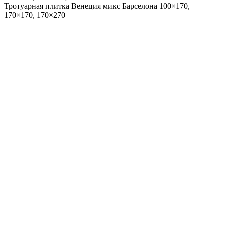
Тротуарная плитка Венеция микс Барселона
100×170,
170×170, 170×270